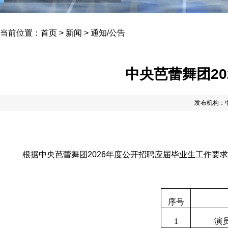
当前位置：
首页
>
新闻
>
通知/公告
中央芭蕾舞团2
发布机构：
根据中央芭蕾舞团2026年度公开招聘应届毕业生工作要
序号
1
演