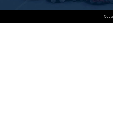
Copyr