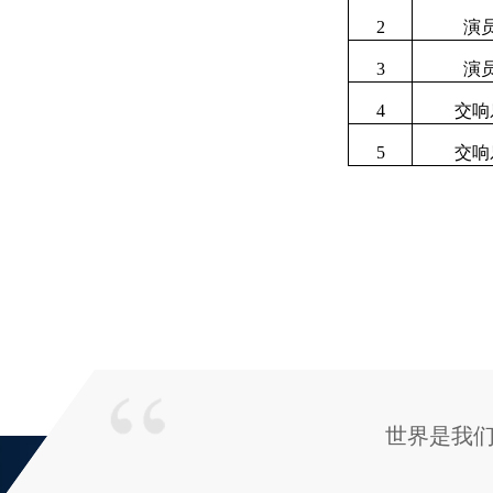
2
演
3
演
4
交响
5
交响
世界是我