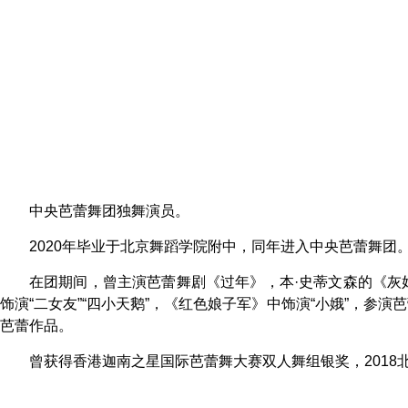
中央芭蕾舞团独舞演员。
2020年毕业于北京舞蹈学院附中，同年进入中央芭蕾舞团
在团期间，曾主演芭蕾舞剧《过年》，本·史蒂文森的《灰
饰演“二女友”“四小天鹅”，《红色娘子军》中饰演“小娥”，
芭蕾作品。
曾获得香港迦南之星国际芭蕾舞大赛双人舞组银奖，201