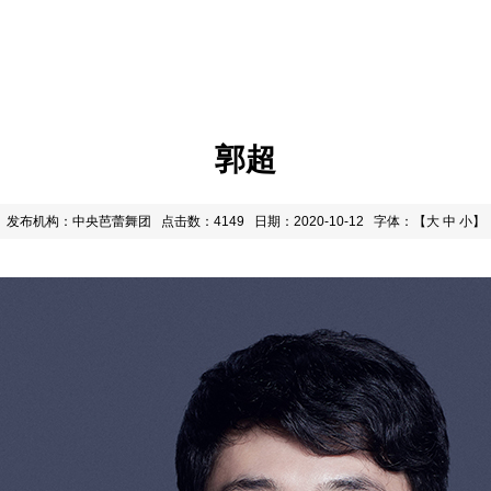
郭超
发布机构：中央芭蕾舞团
点击数：4149
日期：2020-10-12
字体：【
大
中
小
】