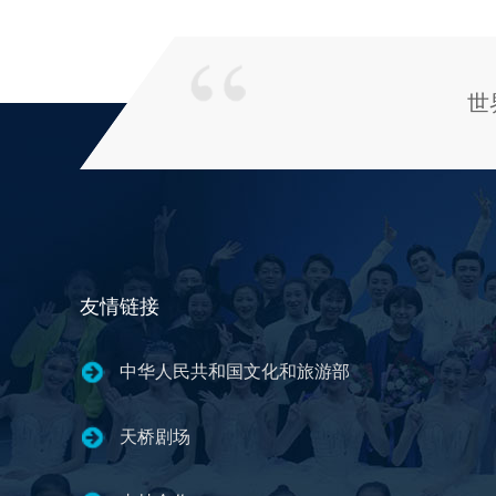
世
友情链接
中华人民共和国文化和旅游部
天桥剧场