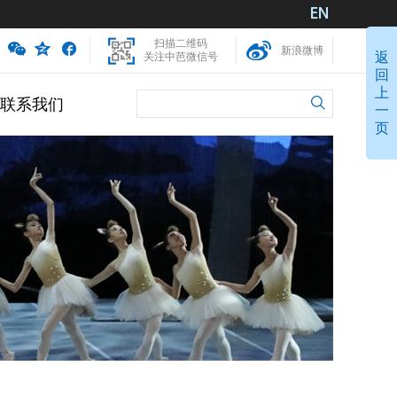
扫描二维码
新浪微博
返
关注中芭微信号
回
上
联系我们
一
页