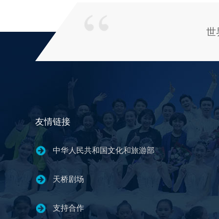
世
友情链接
中华人民共和国文化和旅游部
天桥剧场
支持合作