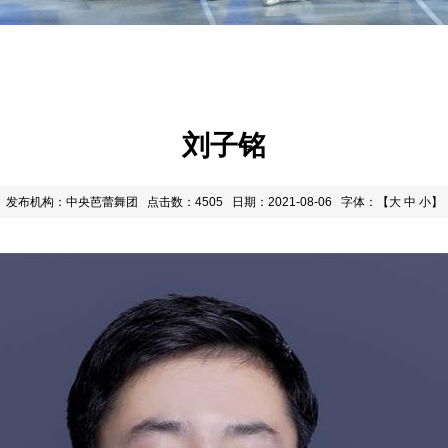
刘子铭
发布机构：中央芭蕾舞团
点击数：4505
日期：2021-08-06
字体：【
大
中
小
】