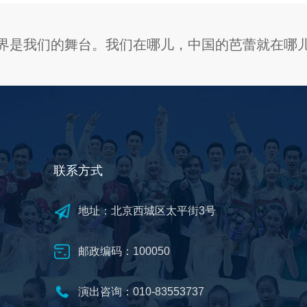
界是我们的舞台。我们在哪儿，中国的芭蕾就在哪
联系方式
地址：北京西城区太平街3号
邮政编码：100050
演出咨询：010-83553737