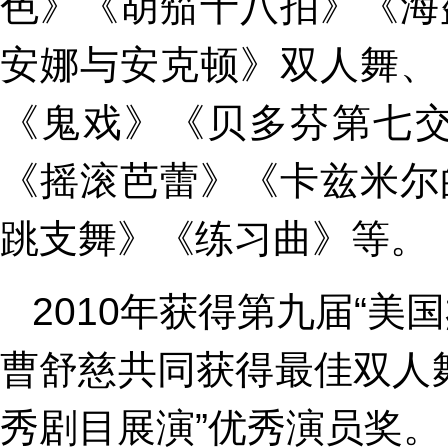
色》《胡笳十八拍》《海
安娜与安克顿》双人舞、
《鬼戏》《贝多芬第七
《摇滚芭蕾》《卡兹米尔
跳支舞》《练习曲》等。
2010年获得第九届“
曹舒慈共同获得最佳双人舞
秀剧目展演”优秀演员奖。