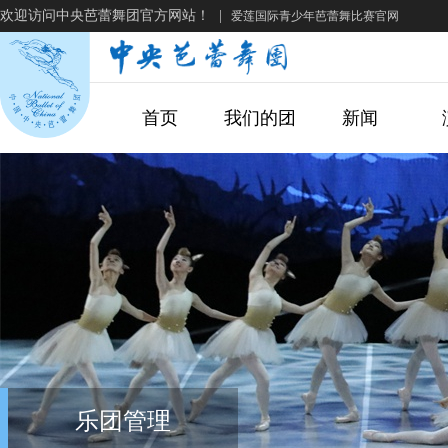
欢迎访问中央芭蕾舞团官方网站！
|
爱莲国际青少年芭蕾舞比赛官网
首页
我们的团
新闻
乐团管理