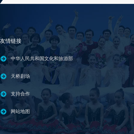
友情链接
中华人民共和国文化和旅游部
天桥剧场
支持合作
网站地图