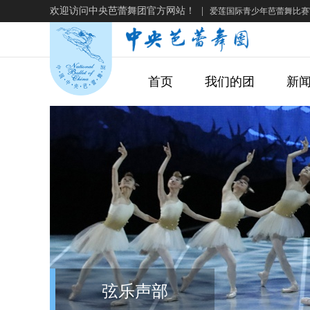
欢迎访问中央芭蕾舞团官方网站！
|
爱莲国际青少年芭蕾舞比赛
首页
我们的团
新
弦乐声部