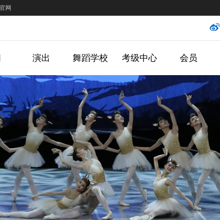
官网
闻
演出
舞蹈学校
考级中心
会员