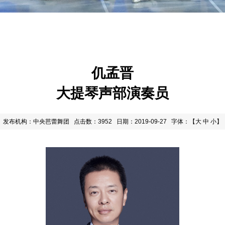
仉孟晋
大提琴声部演奏员
发布机构：中央芭蕾舞团
点击数：3952
日期：2019-09-27
字体：【
大
中
小
】