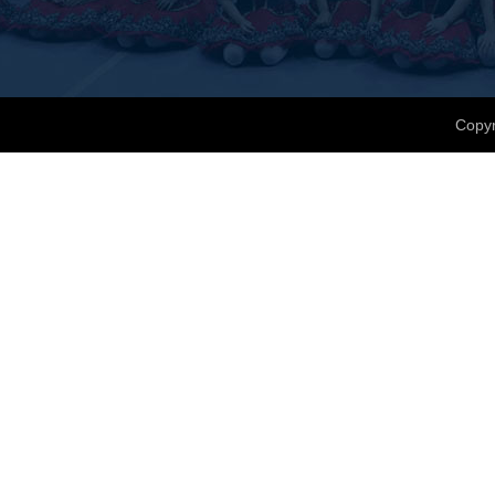
Copyr