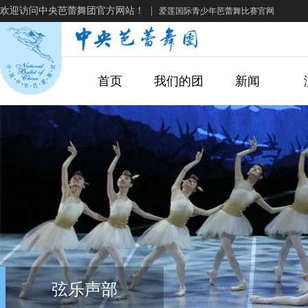
欢迎访问中央芭蕾舞团官方网站！
|
爱莲国际青少年芭蕾舞比赛官网
首页
我们的团
新闻
弦乐声部