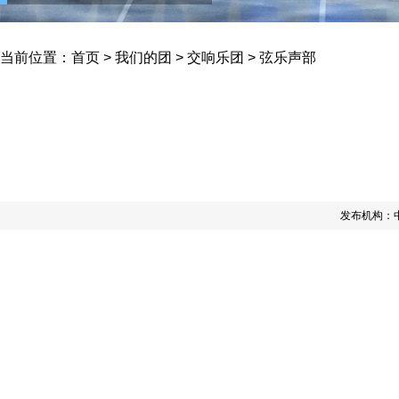
当前位置：
首页
>
我们的团
>
交响乐团
>
弦乐声部
发布机构：