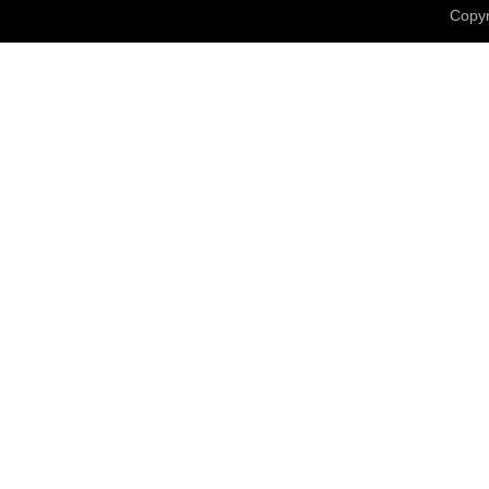
Copyr