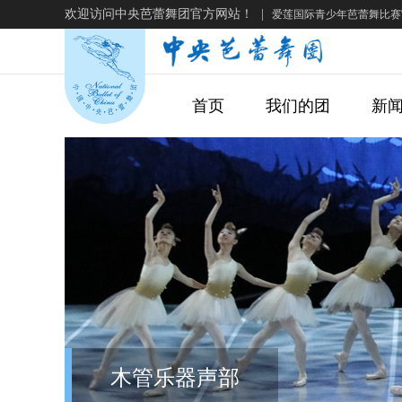
欢迎访问中央芭蕾舞团官方网站！
|
爱莲国际青少年芭蕾舞比赛
首页
我们的团
新
木管乐器声部