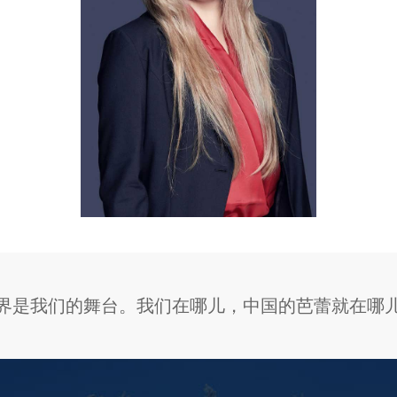
界是我们的舞台。我们在哪儿，中国的芭蕾就在哪