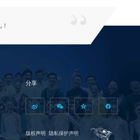
儿！
分享
版权声明
隐私保护声明