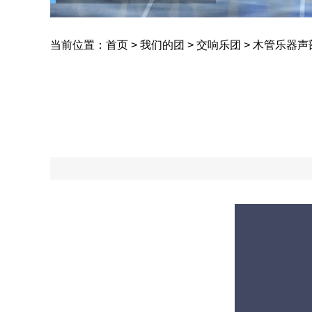
当前位置：
首页
>
我们的团
>
交响乐团
>
木管乐器声