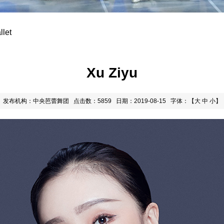
llet
Xu Ziyu
发布机构：中央芭蕾舞团
点击数：5859
日期：2019-08-15
字体：【
大
中
小
】