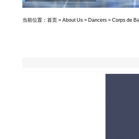
当前位置：
首页
>
About Us
>
Dancers
>
Corps de Ba