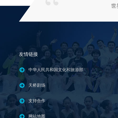
世
友情链接
中华人民共和国文化和旅游部
天桥剧场
支持合作
网站地图