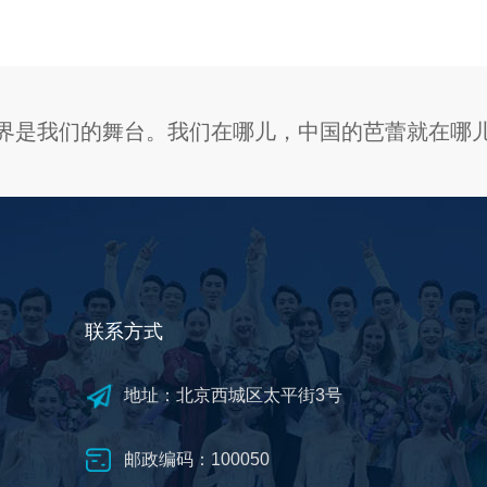
界是我们的舞台。我们在哪儿，中国的芭蕾就在哪
联系方式
地址：北京西城区太平街3号
邮政编码：100050