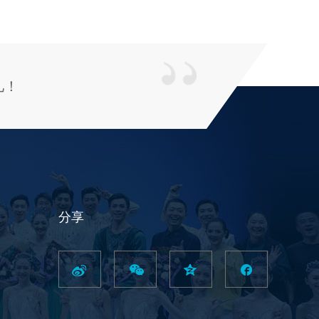
儿！
分享