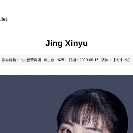
llet
Jing Xinyu
发布机构：中央芭蕾舞团
点击数：6251
日期：2019-08-15
字体：【
大
中
小
】