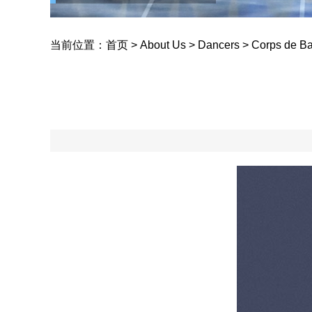
当前位置：
首页
>
About Us
>
Dancers
>
Corps de Ba