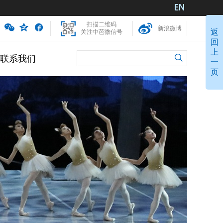
扫描二维码
新浪微博
返
关注中芭微信号
回
上
联系我们
一
页