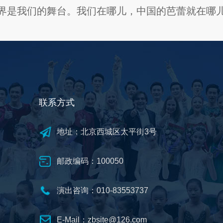
界是我们的舞台。我们在哪儿，中国的芭蕾就在哪
联系方式
地址：北京西城区太平街3号
邮政编码：100050
演出咨询：010-83553737
E-Mail：zbsite@126.com