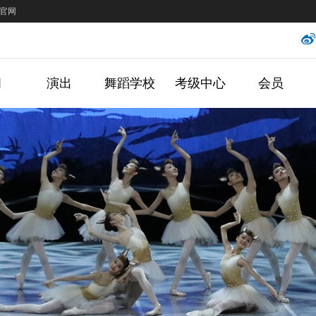
官网
闻
演出
舞蹈学校
考级中心
会员