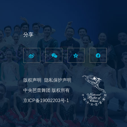
分享
版权声明
隐私保护声明
中央芭蕾舞团 版权所有
京ICP备19002203号-1