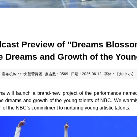
cast Preview of ”Dreams Blossomi
he Dreams and Growth of the Youn
发布机构：中央芭蕾舞团
点击数：3569
日期：2025-06-12
字体：【
大
中
小
】
ina will launch a brand-new project of the performance nam
e dreams and growth of the young talents of NBC. We warmly i
rd" of the NBC’s commitment to nurturing young artistic talents.