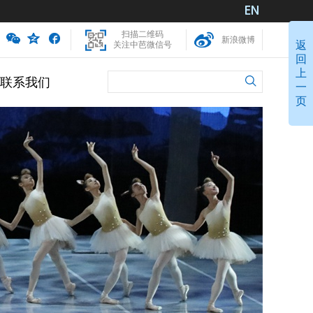
扫描二维码
新浪微博
返
关注中芭微信号
回
上
联系我们
一
页