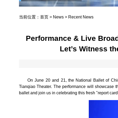
当前位置：
首页
>
News
>
Recent News
Performance & Live Broad
Let’s Witness t
On June 20 and 21, the National Ballet of Ch
Tianqiao Theater. The performance will showcase th
ballet and join us in celebrating this fresh "report ca