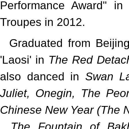
Performance Award" in 
Troupes in 2012.
Graduated from Beiji
'Laosi' in
The Red Detac
also danced in
Swan La
Juliet, Onegin, The Peon
Chinese New Year (The N
, The Fountain of Bakh