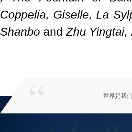
Coppelia, Giselle, La Sy
Shanbo
and
Zhu Yingtai,
世界是我