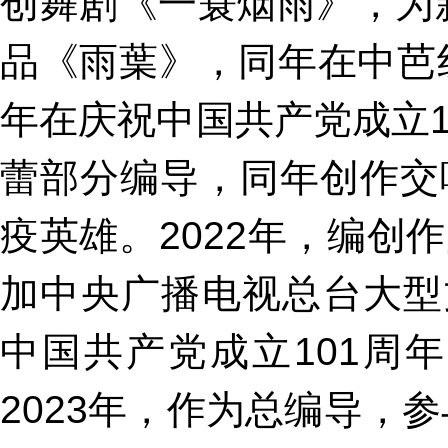
创舞剧《一蓑烟雨》，为新
品《雨葉》，同年在中芭
年在庆祝中国共产党成立
蕾部分编导，同年创作交
疫英雄。2022年，编
加中央广播电视总台大型
中国共产党成立101周
2023年，作为总编导，