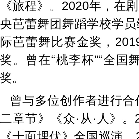
《旅程》。2020年，
央芭蕾舞团舞蹈学校学员
际芭蕾舞比赛金奖，20
奖。曾在“桃李杯”“全国
奖。
曾与多位创作者进行合
二章节》《众·从·人》。
《十面埋伏》全国巡演。