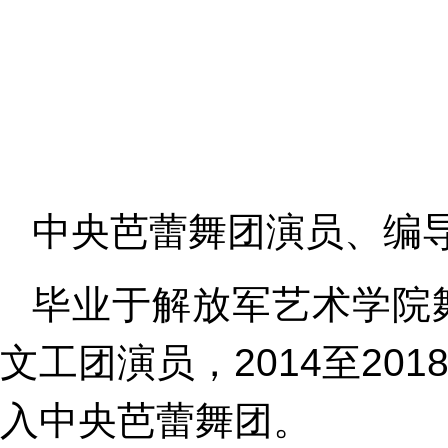
中央芭蕾舞团演员、编
毕业于解放军艺术学院舞
文工团演员，2014至20
入中央芭蕾舞团。