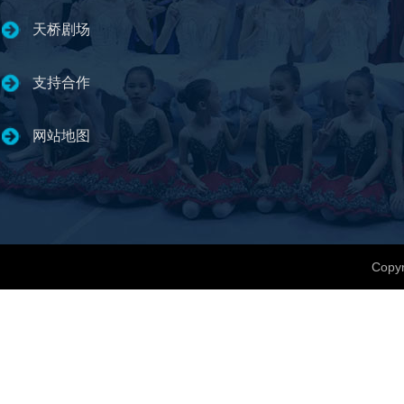
天桥剧场
支持合作
网站地图
Copyr