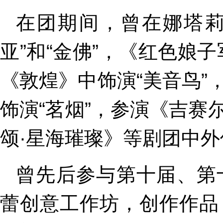
在团期间，曾在娜塔莉
亚”和“金佛”，《红色娘子
《敦煌》中饰演“美音鸟”
饰演“茗烟”，参演《吉
颂·星海璀璨》等剧团中
曾先后参与第十届、第
蕾创意工作坊，创作作品