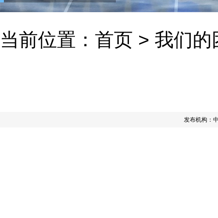
当前位置：
首页
>
我们的
发布机构：