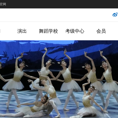
官网
闻
演出
舞蹈学校
考级中心
会员