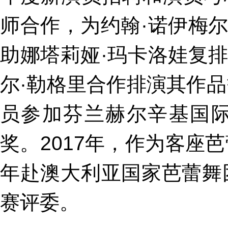
师合作，为约翰·诺伊梅
助娜塔莉娅·玛卡洛娃复
尔·勒格里合作排演其作品
员参加芬兰赫尔辛基国
奖。2017年，作为客座
年赴澳大利亚国家芭蕾舞
赛评委。