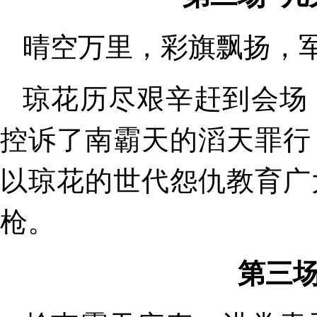
晴空万里，彩旗飘扬，
琼花历尽艰辛赶到会场
控诉了南霸天的滔天罪行
以琼花的世代怨仇教育广
枪。
第三