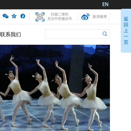
扫描二维码
新浪微博
返
关注中芭微信号
回
上
联系我们
一
页