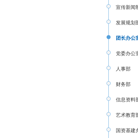
宣传新闻
发展规划
团长办公
党委办公
人事部
财务部
信息资料
艺术教育
国资基建