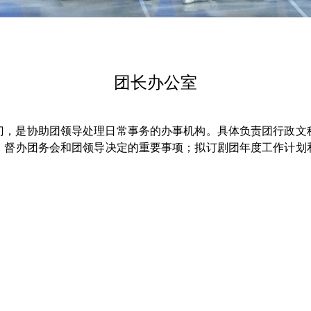
团长办公室
门，是协助团领导处理日常事务的办事机构。具体负责团行政文
；督办团务会和团领导决定的重要事项；拟订剧团年度工作计划