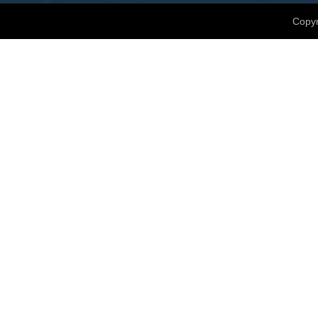
Copyr