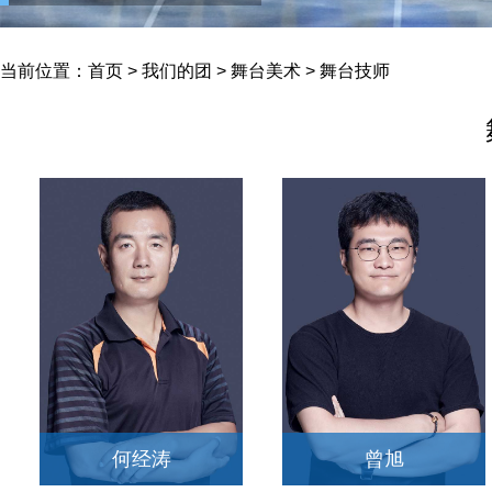
当前位置：
首页
>
我们的团
>
舞台美术
>
舞台技师
何经涛
曾旭