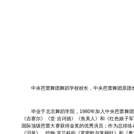
中央芭蕾舞团舞蹈学校校长，中央芭蕾舞团原团
毕业于北京舞蹈学院，1980年加入中央芭蕾舞
《吉赛尔》《堂·吉诃德》《鱼美人》和《红色娘子军
国际顶级芭蕾大赛获得金奖的优秀演员；作为总排练
《泪泉》、约翰·克兰科的《罗密欧与朱丽叶》和《奥