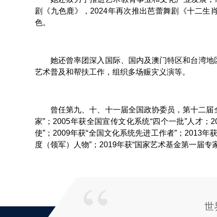
剧《九色鹿》，2024年再次推出芭蕾舞剧《十二生
色。
她还曾率团深入国际、国内及澳门特区和台湾地
艺术普及和帮扶工作，组织多场赈灾义演等。
曾任第九、十、十一届全国政协委员，第十二届全国
家”；2005年获全国宣传文化系统“四个一批”人才；
使”；2009年获“全国文化系统先进工作者”；2013
度（领军）人物”；2019年获“国家艺术基金第一
世