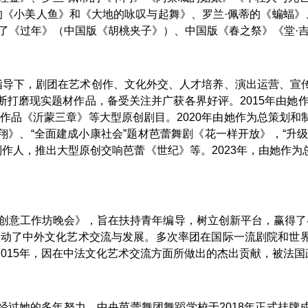
的《小美人鱼》和《大地的咏叹与起舞》、罗兰·佩蒂的《蝙蝠》
了《过年》（中国版《胡桃夹子》）、中国版《春之祭》《堂·
针指导下，剧团在艺术创作、文化外交、人才培养、演出运营、宣
打磨现实题材作品，备受关注并广获各界好评。2015年由她作
献礼作品《沂蒙三章》等大型原创剧目。2020年由她作为总策划
、“全面建成小康社会”题材芭蕾舞剧《花一样开放》，“升级”
制作人，推出大型原创交响芭蕾《世纪》等。2023年，由她作
蕾创意工作坊晚会》，旨在扶持青年编导，树立创新平台，赢得了各
推动了中外文化艺术交流与发展。多次率团在国际一流剧院和世
015年，因在中法文化艺术交流方面所做出的杰出贡献，被法国
经过她的多年努力，中央芭蕾舞团舞蹈学校于2018年正式挂牌