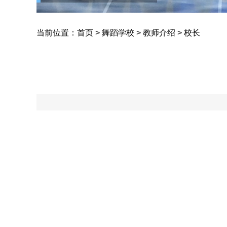
当前位置：
首页
>
舞蹈学校
>
教师介绍
>
校长