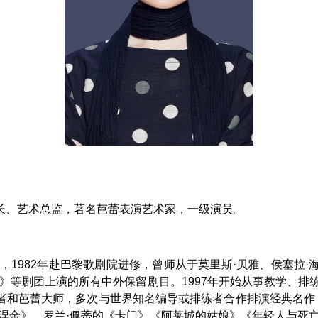
长、艺术总监，著名芭蕾表演艺术家，一级演员。
团，1982年赴巴黎歌剧院进修，曾师从于莫里斯·贝雅、侯塞拉
》等剧团上演的所有中外保留剧目。1997年开始从事教学、排
者和芭蕾大师，多次与世界知名编导或排练者合作排演经典名作，
涅金》、罗兰·佩蒂的《卡门》《阿莱城的姑娘》《年轻人与死