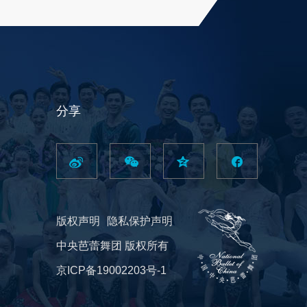
分享
版权声明
隐私保护声明
中央芭蕾舞团 版权所有
京ICP备19002203号-1