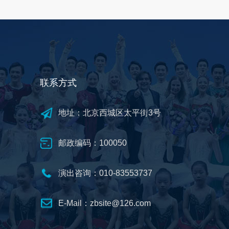
联系方式
地址：北京西城区太平街3号
邮政编码：100050
演出咨询：010-83553737
E-Mail：zbsite@126.com