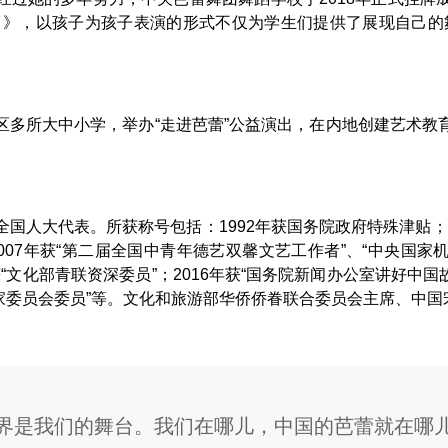
肖》，以孩子为孩子表演的形式不仅为学生们提供了展现自己的舞
区多所大中小学，举办“走进芭蕾”公益演出，在内地创建艺术教
人大代表。所获称号包括：1992年获国务院政府特殊津贴；199
2007年获“第二届全国中青年德艺双馨文艺工作者”、“中央国家
年获“文化部青联资深委员”；2016年获“国务院新闻办公室讲好中
届专家委员会委员”等。文化和旅游部华侨侨眷联合委员会主席、中
界是我们的舞台。我们在哪儿，中国的芭蕾就在哪