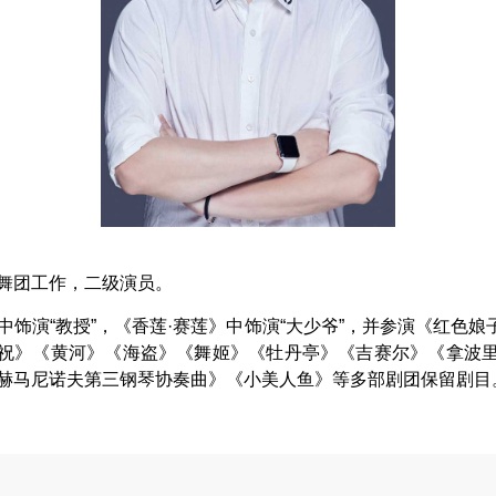
蕾舞团工作，二级演员。
》中饰演“教授”，《香莲·赛莲》中饰演“大少爷”，并参演《红
祝》《黄河》《海盗》《舞姬》《牡丹亭》《吉赛尔》《拿波
拉赫马尼诺夫第三钢琴协奏曲》《小美人鱼》等多部剧团保留剧目