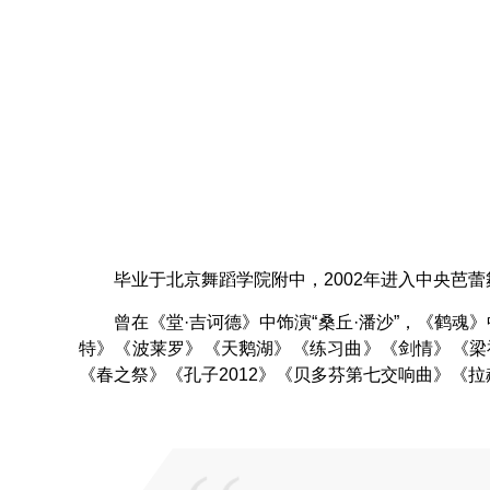
毕业于北京舞蹈学院附中，2002年进入中央芭
曾在《堂·吉诃德》中饰演“桑丘·潘沙”，《鹤魂
特》《波莱罗》《天鹅湖》《练习曲》《剑情》《梁
《春之祭》《孔子2012》《贝多芬第七交响曲》《