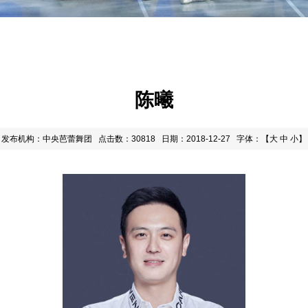
陈曦
发布机构：中央芭蕾舞团
点击数：30818
日期：2018-12-27
字体：【
大
中
小
】