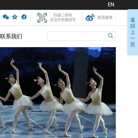
扫描二维码
新浪微博
返
关注中芭微信号
回
上
联系我们
一
页