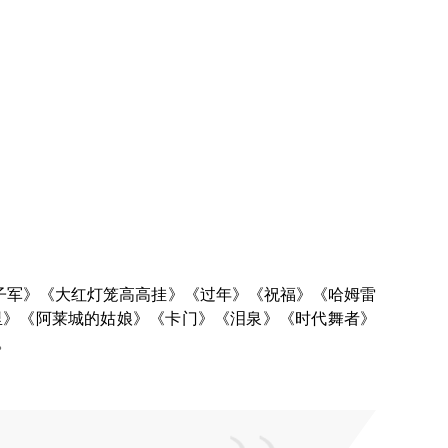
色娘子军》《大红灯笼高高挂》《过年》《祝福》《哈姆雷
里》《阿莱城的姑娘》《卡门》《泪泉》《时代舞者》
。