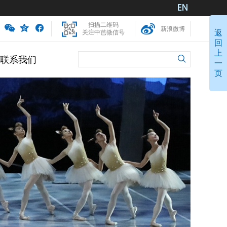
扫描二维码
新浪微博
返
关注中芭微信号
回
上
联系我们
一
页