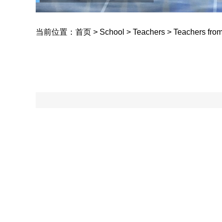
Yucai School
当前位置：
首页
>
School
>
Teachers
>
Teachers from