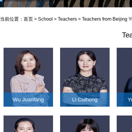
当前位置：
首页
>
School
>
Teachers
>
Teachers from Beijing 
Tea
Wu Juanfang
Li Cuihong
Y