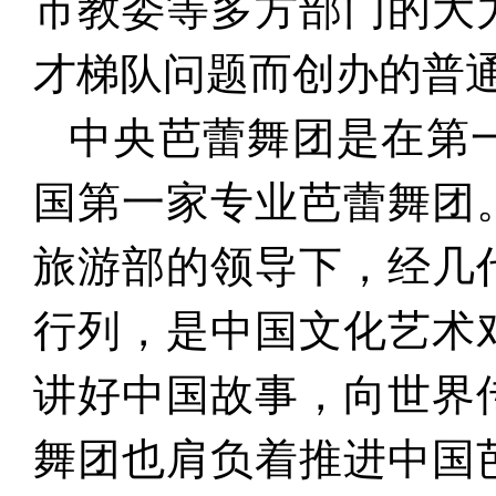
市教委等多方部门的大
才梯队问题而创办的普
中央芭蕾舞团是在第
国第一家专业芭蕾舞团
旅游部的领导下，经几
行列，是中国文化艺术
讲好中国故事，向世界
舞团也肩负着推进中国