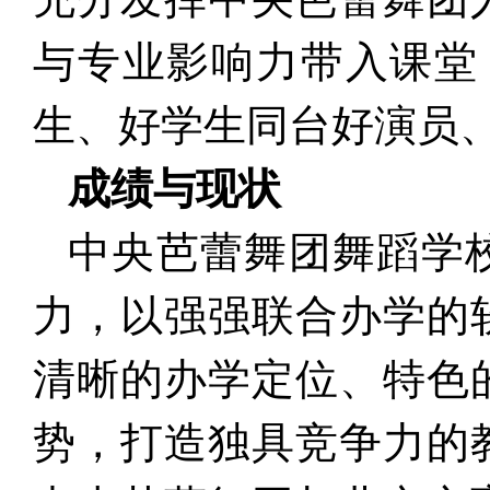
与专业影响力带入课堂
生、好学生同台好演员
成绩与现状
中央芭蕾舞团舞蹈学
力，以强强联合办学的
清晰的办学定位、特色
势，打造独具竞争力的