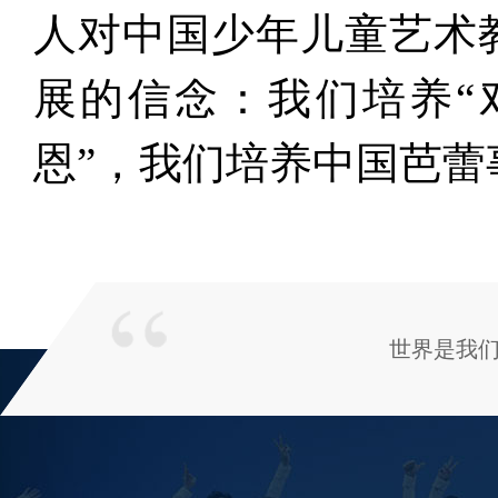
人对中国少年儿童艺术
展的信念：我们培养“
恩”，我们培养中国芭蕾
世界是我