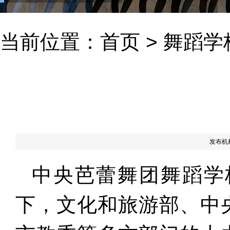
当前位置：
首页
>
舞蹈学
发布机
中央芭蕾舞团舞蹈学
下，文化和旅游部、中