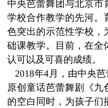
中央芭蕾舞团与北京市
学校合作教学的先河。
色突出的示范性学校，
础课教学。目前，在全
认可以及可喜的成绩。
2018年4月，由中
原创童话芭蕾舞剧《九
的空白同时，为孩子们